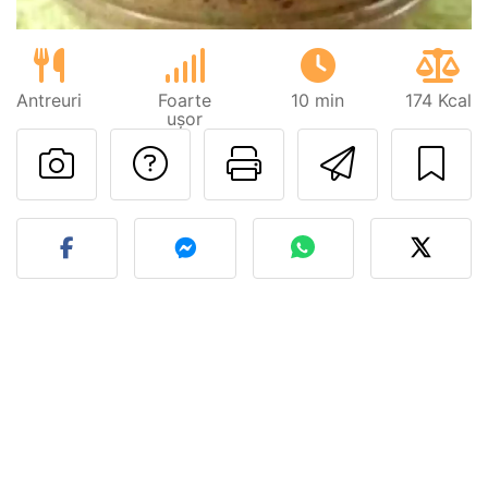
Antreuri
Foarte
10 min
174 Kcal
ușor
Adresează o întreb
Printează pa
Trimite
Postează o poză cu rețeta 