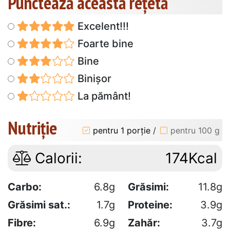
Punctează această reţetă
Excelent!!!
Foarte bine
Bine
Binișor
La pământ!
Nutriție
pentru 1 porție
/
pentru 100 g
Calorii:
174Kcal
Carbo:
6.8g
Grăsimi:
11.8g
Grăsimi sat.:
1.7g
Proteine:
3.9g
Fibre:
6.9g
Zahăr:
3.7g