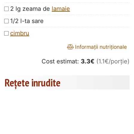
2 lg zeama de
lamaie
1/2 l-ta sare
cimbru
Informații nutriționale
Cost estimat:
3.3
€
(1.1€/porție)
Rețete inrudite