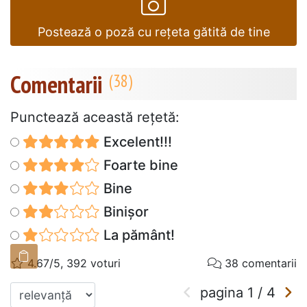
Postează o poză cu rețeta gătită de tine
Comentarii
Punctează această reţetă:
Excelent!!!
Foarte bine
Bine
Binișor
La pământ!
4.67/5, 392 voturi
38 comentarii
pagina
1
/
4