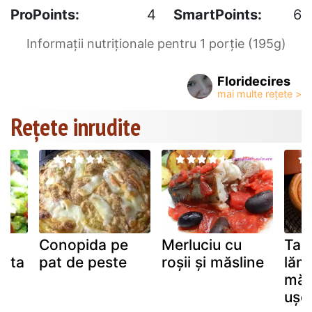
ProPoints:
4
SmartPoints:
6
Informații nutriționale pentru 1 porție (195g)
Floridecires
Rețete inrudite
Conopida pe
Merluciu cu
Tagi
feta
pat de peste
roșii și măsline
lămâ
măs
ușor