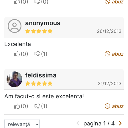
I apreciate
I do not appreciate
abuz
anonymous
26/12/2013
Excelenta
I apreciate
I do not appreciate
abuz
feldissima
21/12/2013
Am facut-o si este excelenta!
I apreciate
I do not appreciate
abuz
pagina
1
/
4