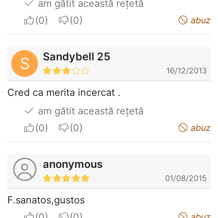
am gătit această rețetă
I apreciate
I do not appreciate
abuz
Sandybell 25
S
16/12/2013
Cred ca merita incercat .
am gătit această rețetă
I apreciate
I do not appreciate
abuz
anonymous
01/08/2015
F.sanatos,gustos
I apreciate
I do not appreciate
abuz