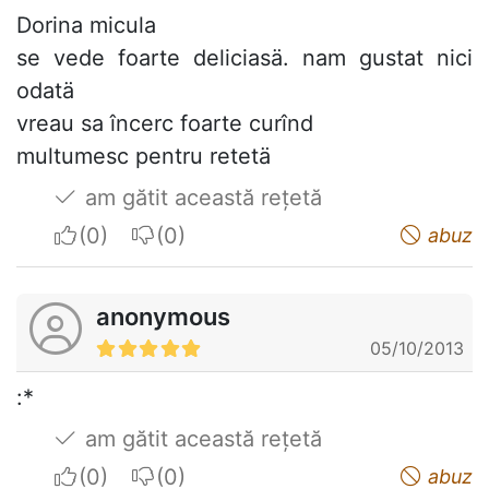
Dorina micula
se vede foarte deliciasä. nam gustat nici
odatä
vreau sa încerc foarte curînd
multumesc pentru retetä
am gătit această rețetă
I apreciate
I do not appreciate
abuz
anonymous
05/10/2013
:*
am gătit această rețetă
I apreciate
I do not appreciate
abuz