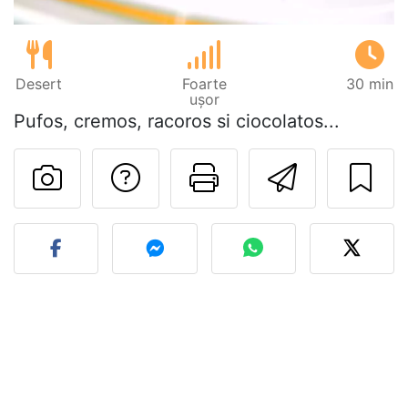
Desert
Foarte
30 min
ușor
Pufos, cremos, racoros si ciocolatos...
Adresează o întreb
Printează pa
Trimite
Postează o poză cu rețeta 