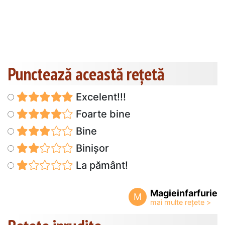
Punctează această reţetă
Excelent!!!
Foarte bine
Bine
Binișor
La pământ!
Magieinfarfurie
M