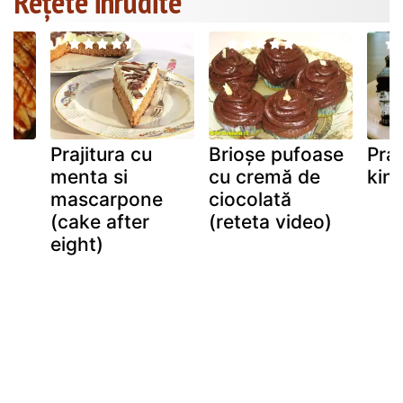
Rețete inrudite
Prajitura cu
Brioşe pufoase
Praj
menta si
cu cremă de
kin
mascarpone
ciocolată
(cake after
(reteta video)
e
eight)