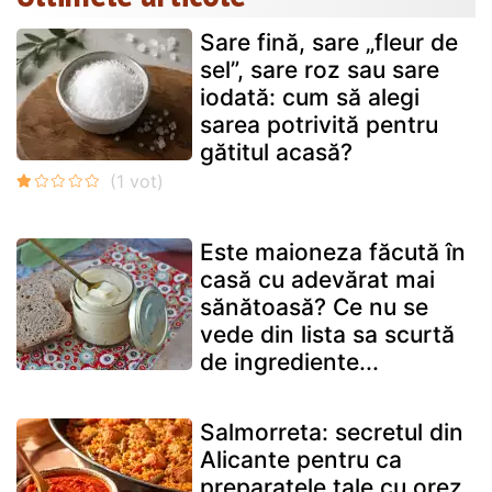
Sare fină, sare „fleur de
sel”, sare roz sau sare
iodată: cum să alegi
sarea potrivită pentru
gătitul acasă?
Este maioneza făcută în
casă cu adevărat mai
sănătoasă? Ce nu se
vede din lista sa scurtă
de ingrediente...
Salmorreta: secretul din
Alicante pentru ca
preparatele tale cu orez