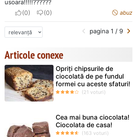
usoara!!!!!??????
I apreciate
I do not appreciate
abuz
pagina
1
/
9
Articole conexe
Opriți chipsurile de
ciocolată de pe fundul
formei cu aceste sfaturi!
Cea mai buna ciocolata!
Ciocolata de casa!