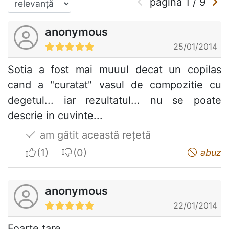
pagina
1
/
9
anonymous
25/01/2014
Sotia a fost mai muuul decat un copilas
cand a "curatat" vasul de compozitie cu
degetul... iar rezultatul... nu se poate
descrie in cuvinte...
am gătit această rețetă
I apreciate
I do not appreciate
abuz
anonymous
22/01/2014
Foarte tare