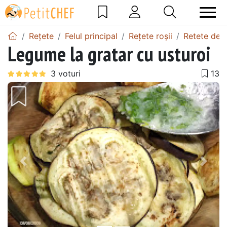
Rețete
Felul principal
Rețete roșii
Retete de p
Legume la gratar cu usturoi
Precedentul
Urmă