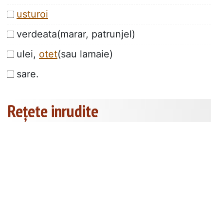
usturoi
verdeata(marar, patrunjel)
ulei,
otet
(sau lamaie)
sare.
Rețete inrudite