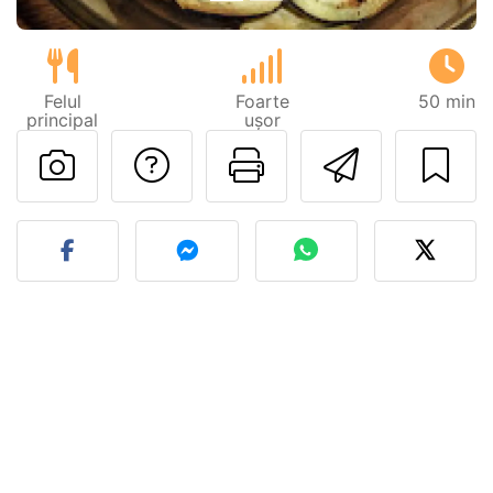
Felul
Foarte
50 min
principal
ușor
Adresează o întreb
Printează pa
Trimite
Postează o poză cu rețeta 