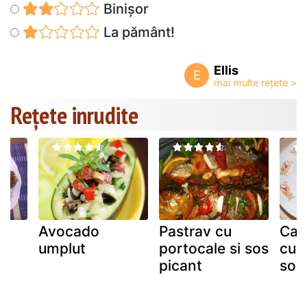
Binișor
La pământ!
Ellis
E
Rețete inrudite
Avocado
Pastrav cu
Cal
umplut
portocale si sos
cu 
picant
sos