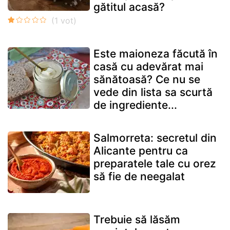
gătitul acasă?
Este maioneza făcută în
casă cu adevărat mai
sănătoasă? Ce nu se
vede din lista sa scurtă
de ingrediente...
Salmorreta: secretul din
Alicante pentru ca
preparatele tale cu orez
să fie de neegalat
Trebuie să lăsăm