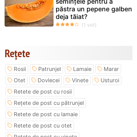
semințele pentru a
păstra un pepene galben
deja tăiat?
Rețete
Rosii
Patrunjel
Lamaie
Marar
Otet
Dovlecei
Vinete
Usturoi
Retete de post cu rosii
Rețete de post cu pătrunjel
Retete de post cu lamaie
Retete de post cu otet
Retete de post cu vinete