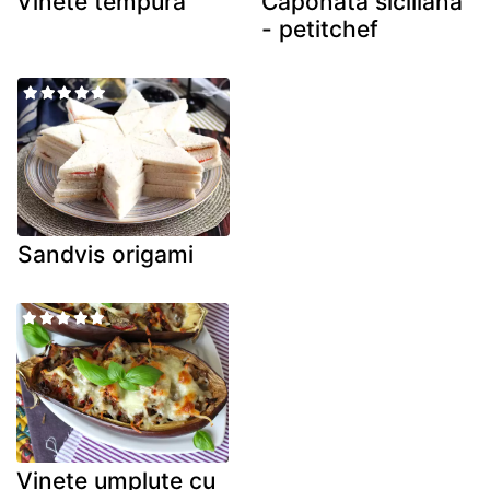
Vinete tempura
Caponata siciliana
- petitchef
Sandvis origami
Vinete umplute cu