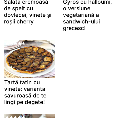
Salată cremoasă
Gyros cu halloumi,
de spelt cu
o versiune
dovlecei, vinete și
vegetariană a
roșii cherry
sandwich-ului
grecesc!
Tartă tatin cu
vinete: varianta
savuroasă de te
lingi pe degete!