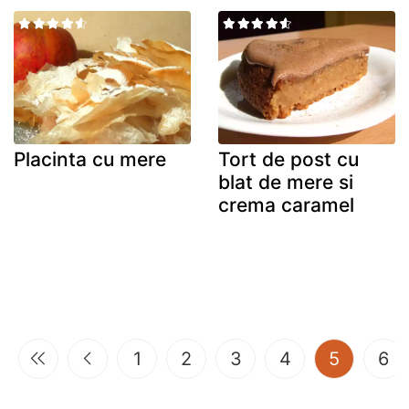
Placinta cu mere
Tort de post cu
blat de mere si
crema caramel
(current
1
2
3
4
5
6