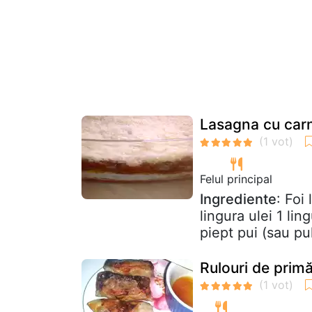
Lasagna cu carn
Felul principal
Ingrediente
: Foi
lingura ulei 1 li
piept pui (sau pu
Rulouri de prim