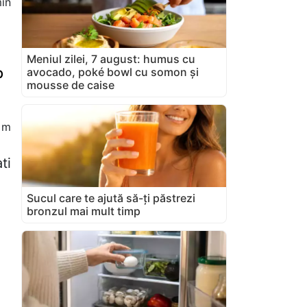
in
Meniul zilei, 7 august: humus cu
b
avocado, poké bowl cu somon și
mousse de caise
 m
ti
Sucul care te ajută să-ți păstrezi
bronzul mai mult timp