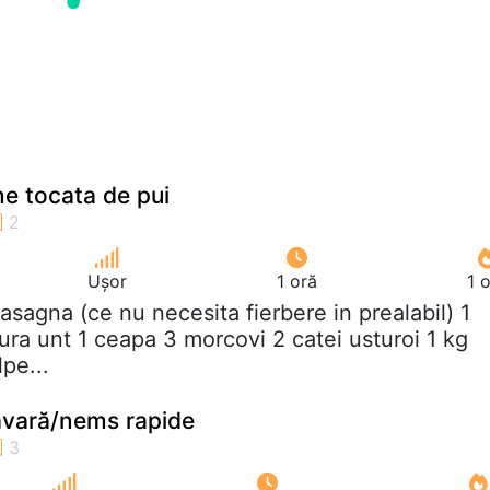
e tocata de pui
Ușor
1 oră
1 
 lasagna (ce nu necesita fierbere in prealabil) 1
ngura unt 1 ceapa 3 morcovi 2 catei usturoi 1 kg
lpe...
ăvară/nems rapide