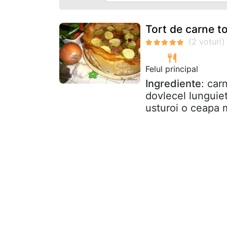
Tort de carne to
Felul principal
Ingrediente
: car
dovlecel lunguie
usturoi o ceapa m