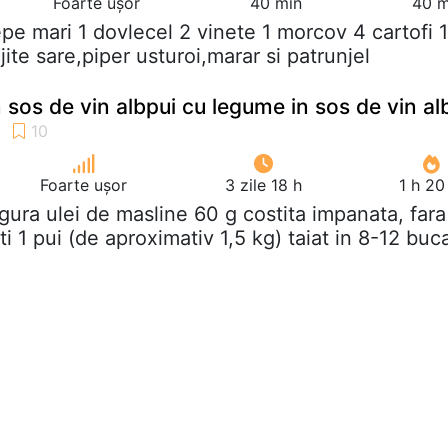
Foarte ușor
40 min
40 m
epe mari 1 dovlecel 2 vinete 1 morcov 4 cartofi 1
jite sare,piper usturoi,marar si patrunjel
 sos de vin albpui cu legume in sos de vin al
Foarte ușor
3 zile 18 h
1 h 20
ingura ulei de masline 60 g costita impanata, fara
ti 1 pui (de aproximativ 1,5 kg) taiat in 8-12 buca