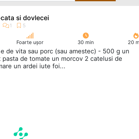
cata si dovlecei
Foarte ușor
30 min
20 m
ne de vita sau porc (sau amestec) - 500 g un
t pasta de tomate un morcov 2 catelusi de
are un ardei iute foi...