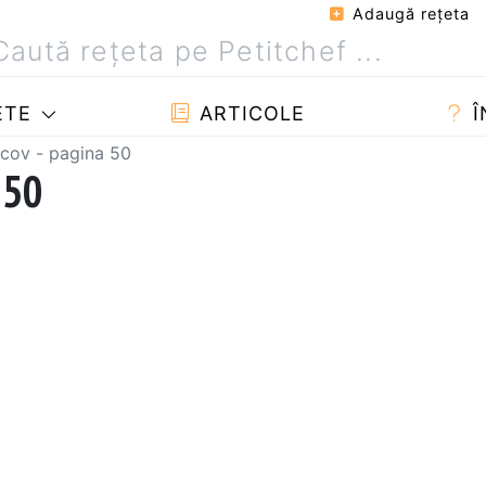
Adaugă reţeta
ETE
ARTICOLE
Î
cov - pagina 50
 50