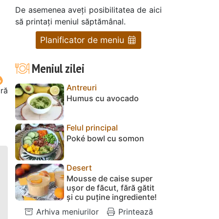
De asemenea aveți posibilitatea de aici
să printați meniul săptămânal.
Planificator de meniu
Meniul zilei
Antreuri
oră
Humus cu avocado
Felul principal
Poké bowl cu somon
Desert
Mousse de caise super
ușor de făcut, fără gătit
și cu puține ingrediente!
Arhiva meniurilor
Printează