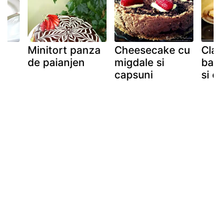
Minitort panza
Cheesecake cu
Clat
de paianjen
migdale si
bana
capsuni
si c