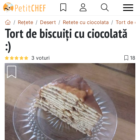
Rețete
Desert
Retete cu ciocolata
Tort de ci
Tort de biscuiți cu ciocolată
:)