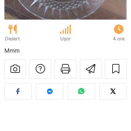
Desert
Ușor
4 ore
Mmm
Adresează o întreb
Printează pa
Trimite
Postează o poză cu rețeta 