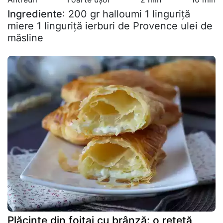
Ingrediente
: 200 gr halloumi 1 linguriță
miere 1 linguriță ierburi de Provence ulei de
măsline
Plăcinte din foitaj cu brânză: o rețetă