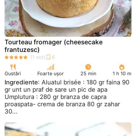
Tourteau fromager (cheesecake
frantuzesc)
Gustări
Foarte ușor
25 min
1 h 10 m
Ingrediente
: Aluatul brisée : 180 gr faina 90
gr unt un praf de sare un pic de apa
Umplutura : 280 gr branza de capra
proaspata- crema de branza 80 gr zahar
30...