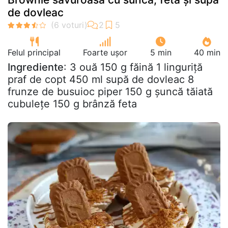
de dovleac
Felul principal
Foarte ușor
5 min
40 min
Ingrediente
: 3 ouă 150 g făină 1 linguriță
praf de copt 450 ml supă de dovleac 8
frunze de busuioc piper 150 g șuncă tăiată
cubulețe 150 g brânză feta