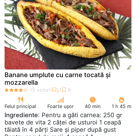
Banane umplute cu carne tocată și
mozzarella
Felul principal
Foarte ușor
40 min
1 h 45 m
Ingrediente
: Pentru a găti carnea: 250 gr
bavete de vita 2 căței de usturoi 1 ceapă
tăiată în 4 părți Sare și piper după gust