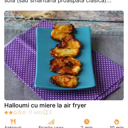
soia (sau smântână proaspătă clasică)...
Halloumi cu miere la air fryer
Antreuri
Foarte ușor
2 min
10 min