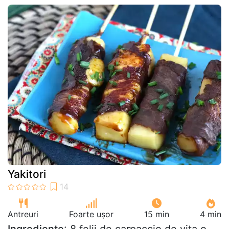
Yakitori
Antreuri
Foarte ușor
15 min
4 min
Ingrediente
: 8 felii de carpaccio de vita o