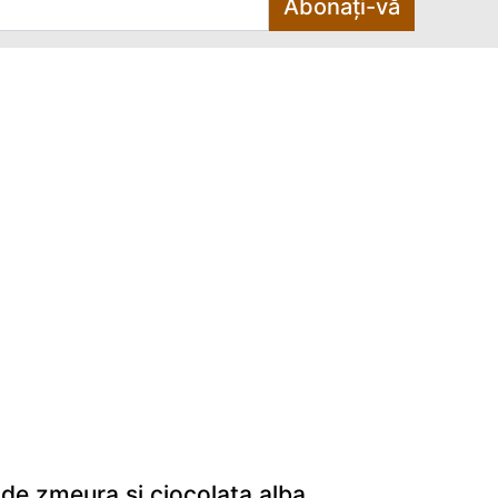
Abonați-vă
de zmeura si ciocolata alba