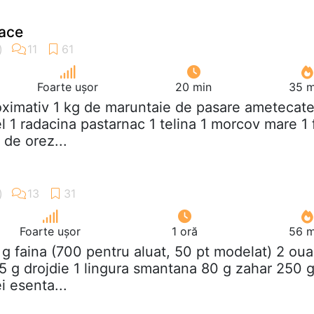
oace
Foarte ușor
20 min
35 m
oximativ 1 kg de maruntaie de pasare ametecate
l 1 radacina pastarnac 1 telina 1 morcov mare 1 f
 de orez...
Foarte ușor
1 oră
56 m
 g faina (700 pentru aluat, 50 pt modelat) 2 oua
5 g drojdie 1 lingura smantana 80 g zahar 250 
ei esenta...