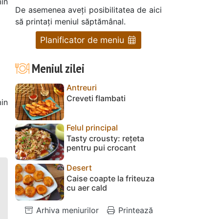
in
De asemenea aveți posibilitatea de aici
să printați meniul săptămânal.
Planificator de meniu
Meniul zilei
Antreuri
Creveti flambati
in
0
Felul principal
Tasty crousty: rețeta
pentru pui crocant
Desert
Caise coapte la friteuza
cu aer cald
Arhiva meniurilor
Printează