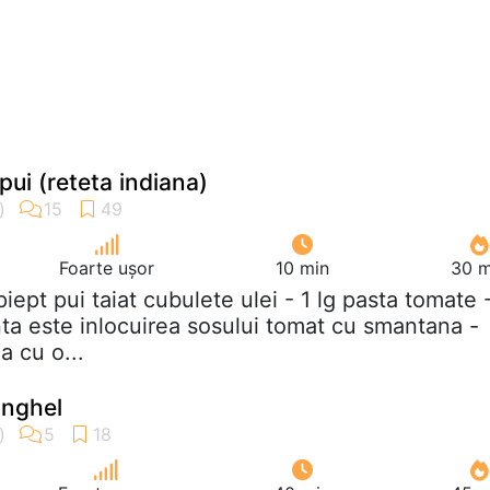
ui (reteta indiana)
Foarte ușor
10 min
30 m
 piept pui taiat cubulete ulei - 1 lg pasta tomate 
anta este inlocuirea sosului tomat cu smantana -
a cu o...
anghel