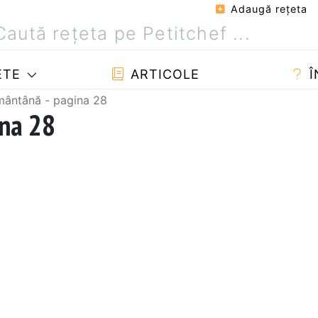
Adaugă reţeta
ETE
ARTICOLE
Î
mântână - pagina 28
ina 28