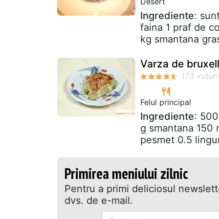
Desert
Ingrediente
: sun
faina 1 praf de c
kg smantana gras
Varza de bruxel
Felul principal
Ingrediente
: 500
g smantana 150 ml
pesmet 0.5 lingur
Primirea meniului zilnic
Pentru a primi deliciosul newslet
dvs. de e-mail.