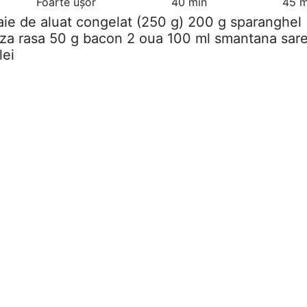
Foarte ușor
40 min
45 m
oaie de aluat congelat (250 g) 200 g sparanghel
za rasa 50 g bacon 2 oua 100 ml smantana sare
lei