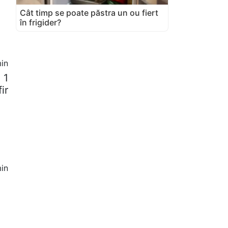
Cât timp se poate păstra un ou fiert
în frigider?
in
 1
ir
in
g