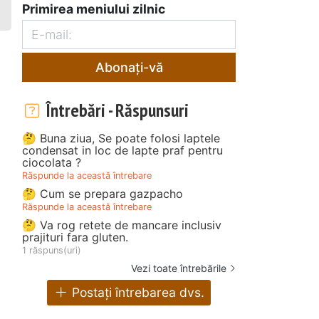
Primirea meniului zilnic
Abonați-vă
Întrebări - Răspunsuri
🤔 Buna ziua, Se poate folosi laptele
condensat in loc de lapte praf pentru
ciocolata ?
Răspunde la această întrebare
🤔 Cum se prepara gazpacho
Răspunde la această întrebare
🤔 Va rog retete de mancare inclusiv
prajituri fara gluten.
1 răspuns(uri)
Vezi toate întrebările
Postați întrebarea dvs.