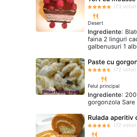
Desert
Ingrediente
: Bla
faina 2 linguri 
galbenusuri 1 albu
Paste cu gorgo
Felul principal
Ingrediente
: 20
gorgonzola Sare
Rulada aperitiv