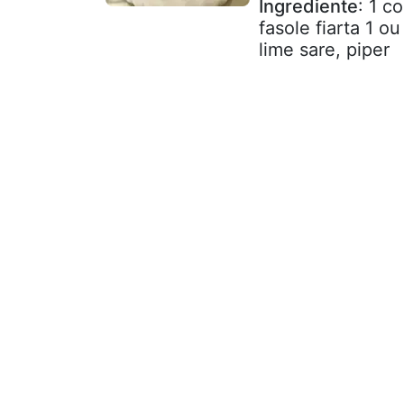
Ingrediente
: 1 c
fasole fiarta 1 o
lime sare, piper