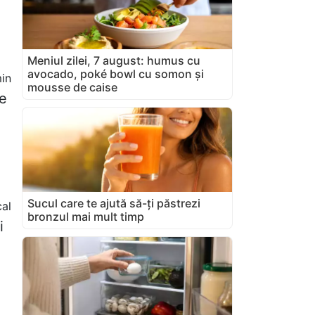
Meniul zilei, 7 august: humus cu
avocado, poké bowl cu somon și
in
mousse de caise
de
Sucul care te ajută să-ți păstrezi
cal
bronzul mai mult timp
i