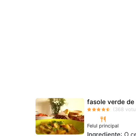
fasole verde de
Felul principal
Ingrediente
: O c