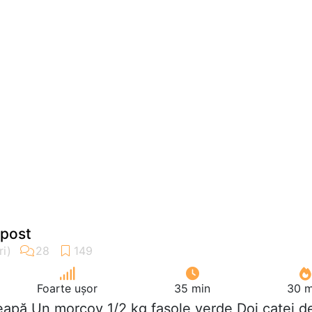
 post
Foarte ușor
35 min
30 m
eapă Un morcov 1/2 kg fasole verde Doi catei d