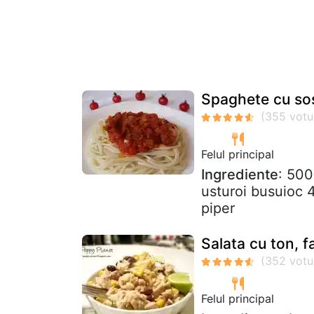
Spaghete cu sos
Felul principal
Ingrediente
: 500
usturoi busuioc 4
piper
Salata cu ton, f
Felul principal