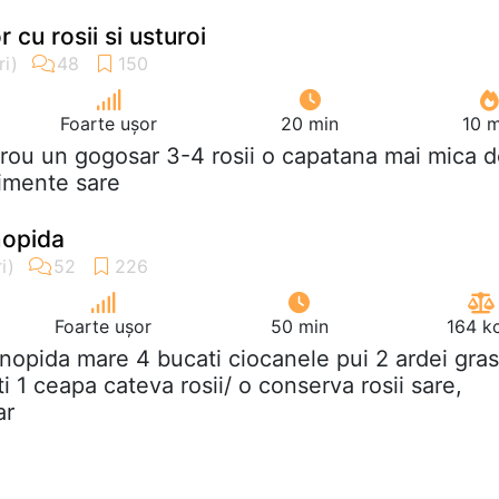
 cu rosii si usturoi
Foarte ușor
20 min
10 m
rou un gogosar 3-4 rosii o capatana mai mica 
dimente sare
nopida
Foarte ușor
50 min
164 k
onopida mare 4 bucati ciocanele pui 2 ardei gras
ti 1 ceapa cateva rosii/ o conserva rosii sare,
ar