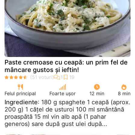
Paste cremoase cu ceapă: un prim fel de
mâncare gustos și ieftin!
Felul principal
Foarte ușor
12 min
8 min
Ingrediente
: 180 g spaghete 1 ceapă (aprox.
200 g) 1 cățel de usturoi 100 ml smântână
proaspătă 15 ml vin alb apă (1 pahar
generos) sare după gust ulei după...