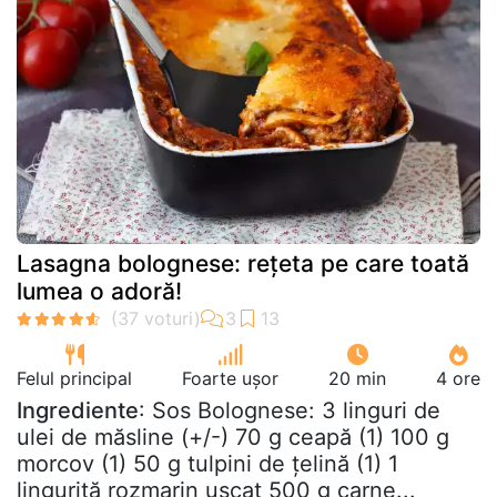
Lasagna bolognese: rețeta pe care toată
lumea o adoră!
Felul principal
Foarte ușor
20 min
4 ore
Ingrediente
: Sos Bolognese: 3 linguri de
ulei de măsline (+/-) 70 g ceapă (1) 100 g
morcov (1) 50 g tulpini de țelină (1) 1
linguriță rozmarin uscat 500 g carne...