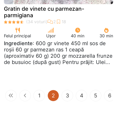
Gratin de vinete cu parmezan-
parmigiana
Felul principal
Ușor
40 min
30 min
Ingrediente
: 600 gr vinete 450 ml sos de
roșii 60 gr parmezan ras 1 ceapă
(aproximativ 60 g) 200 gr mozzarella frunze
de busuioc (după gust) Pentru prăjit: Ulei...
(current)
1
2
3
4
5
6