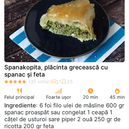
Spanakopita, plăcinta grecească cu
spanac și feta
Felul principal
Foarte ușor
20 min
45 min
Ingrediente
: 6 foi filo ulei de măsline 600 gr
spanac proaspăt sau congelat 1 ceapă 1
cățel de usturoi sare piper 2 ouă 250 gr de
ricotta 200 gr feta