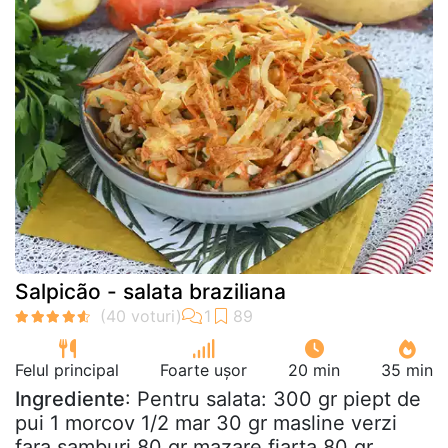
Salpicão - salata braziliana
Felul principal
Foarte ușor
20 min
35 min
Ingrediente
: Pentru salata: 300 gr piept de
pui 1 morcov 1/2 mar 30 gr masline verzi
fara samburi 80 gr mazare fiarta 80 gr