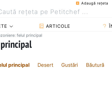
Adaugă reţeta
ETE
ARTICOLE
Î
zoniere: felul principal
 principal
elul principal
Desert
Gustări
Băutură