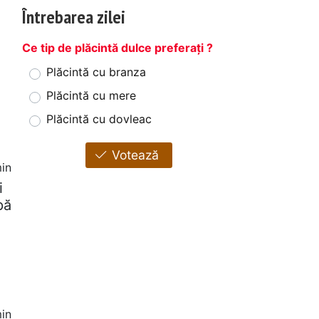
Întrebarea zilei
Ce tip de plăcintă dulce preferați ?
Plăcintă cu branza
Plăcintă cu mere
Plăcintă cu dovleac
Votează
in
i
pă
in