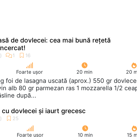
ă de dovlecei: cea mai bună rețetă
încercat!
Foarte ușor
20 min
20 m
 g foi de lasagna uscată (aprox.) 550 gr dovlece
vin alb 80 gr parmezan ras 1 mozzarella 1/2 cea
sline după...
cu dovlecei și iaurt grecesc
Foarte ușor
10 min
15 m