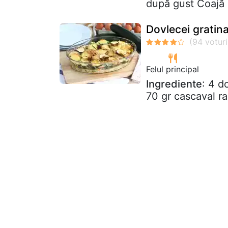
după gust Coajă 
Dovlecei gratina
Felul principal
Ingrediente
: 4 d
70 gr cascaval ra