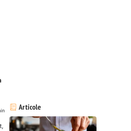
a
Articole
in
t,