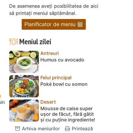
De asemenea aveți posibilitatea de aici
să printați meniul săptămânal.
Planificator de meniu
Meniul zilei
Antreuri
Humus cu avocado
Felul principal
Poké bowl cu somon
Desert
in
Mousse de caise super
ușor de făcut, fără gătit
și cu puține ingrediente!
Arhiva meniurilor
Printează