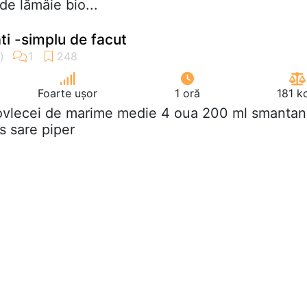
de lămâie bio...
ti -simplu de facut
Foarte ușor
1 oră
181 k
ovlecei de marime medie 4 oua 200 ml smantan
s sare piper