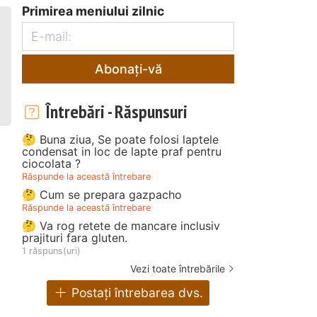
Primirea meniului zilnic
Abonați-vă
Întrebări - Răspunsuri
🤔 Buna ziua, Se poate folosi laptele
condensat in loc de lapte praf pentru
ciocolata ?
Răspunde la această întrebare
🤔 Cum se prepara gazpacho
Răspunde la această întrebare
🤔 Va rog retete de mancare inclusiv
prajituri fara gluten.
1 răspuns(uri)
Vezi toate întrebările
Postați întrebarea dvs.