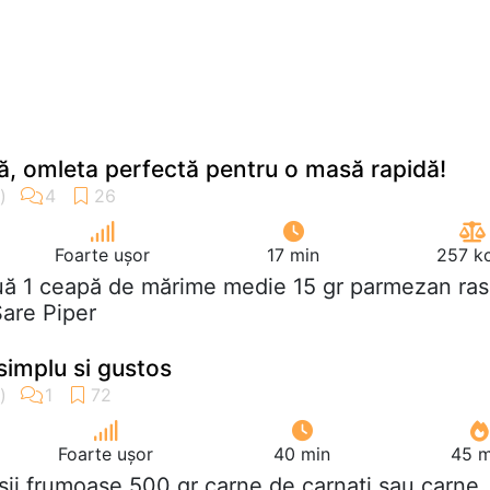
pă, omleta perfectă pentru o masă rapidă!
Foarte ușor
17 min
257 kc
uă 1 ceapă de mărime medie 15 gr parmezan ras
Sare Piper
simplu si gustos
Foarte ușor
40 min
45 m
osii frumoase 500 gr carne de carnati sau carne