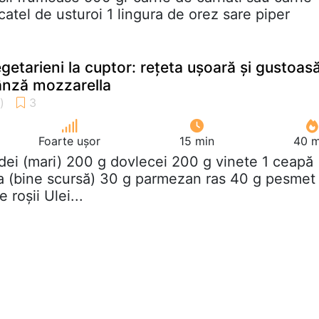
catel de usturoi 1 lingura de orez sare piper
getarieni la cuptor: rețeta ușoară și gustoas
ânză mozzarella
Foarte ușor
15 min
40 m
rdei (mari) 200 g dovlecei 200 g vinete 1 ceapă
a (bine scursă) 30 g parmezan ras 40 g pesmet
 roșii Ulei...