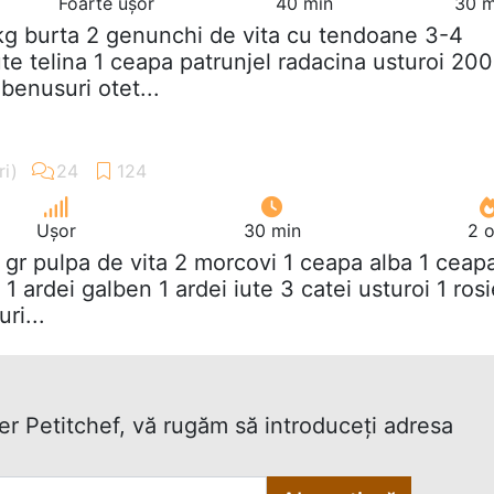
Foarte ușor
40 min
30 m
 kg burta 2 genunchi de vita cu tendoane 3-4
te telina 1 ceapa patrunjel radacina usturoi 200
benusuri otet...
Ușor
30 min
2 o
 gr pulpa de vita 2 morcovi 1 ceapa alba 1 ceap
 1 ardei galben 1 ardei iute 3 catei usturoi 1 ros
ri...
ter Petitchef, vă rugăm să introduceţi adresa