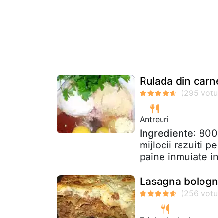
Rulada din carn
Antreuri
Ingrediente
: 800
mijlocii razuiti p
paine inmuiate in
Lasagna bolog