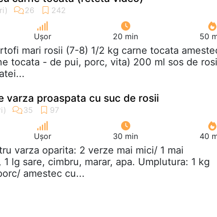
Ușor
20 min
50 m
artofi mari rosii (7-8) 1/2 kg carne tocata ameste
ne tocata - de pui, porc, vita) 200 ml sos de rosi
tei...
e varza proaspata cu suc de rosii
Ușor
30 min
40 m
tru varza oparita: 2 verze mai mici/ 1 mai
 1 lg sare, cimbru, marar, apa. Umplutura: 1 kg
porc/ amestec cu...