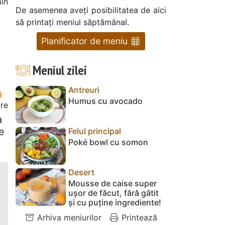
in
De asemenea aveți posibilitatea de aici
să printați meniul săptămânal.
Planificator de meniu
Meniul zilei
Antreuri
Humus cu avocado
re
a
ie
Felul principal
Poké bowl cu somon
Desert
Mousse de caise super
ușor de făcut, fără gătit
și cu puține ingrediente!
Arhiva meniurilor
Printează