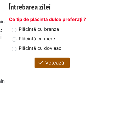
Întrebarea zilei
Ce tip de plăcintă dulce preferați ?
in
Plăcintă cu branza
c
i
Plăcintă cu mere
Plăcintă cu dovleac
Votează
in