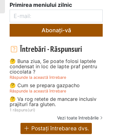
Primirea meniului zilnic
Abonați-vă
Întrebări - Răspunsuri
🤔 Buna ziua, Se poate folosi laptele
condensat in loc de lapte praf pentru
ciocolata ?
Răspunde la această întrebare
🤔 Cum se prepara gazpacho
Răspunde la această întrebare
🤔 Va rog retete de mancare inclusiv
prajituri fara gluten.
1 răspuns(uri)
Vezi toate întrebările
Postați întrebarea dvs.