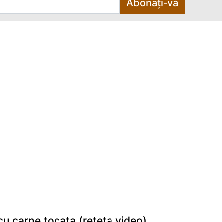
Abonați-vă
cu carne tocata (reteta video)