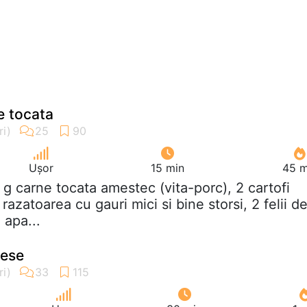
e tocata
Ușor
15 min
45 m
 g carne tocata amestec (vita-porc), 2 cartofi
e razatoarea cu gauri mici si bine storsi, 2 felii d
 apa...
nese