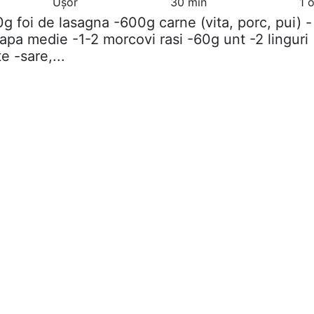
Ușor
30 min
1 
0g foi de lasagna -600g carne (vita, porc, pui) -
eapa medie -1-2 morcovi rasi -60g unt -2 linguri
e -sare,...