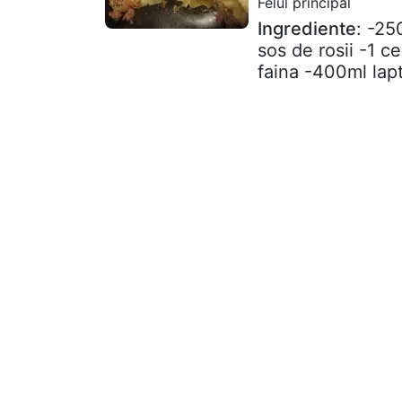
Felul principal
Ingrediente
: -25
sos de rosii -1 c
faina -400ml lapt