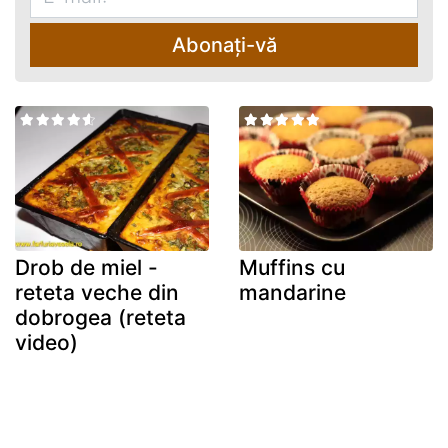
Abonați-vă
Drob de miel -
Muffins cu
reteta veche din
mandarine
dobrogea (reteta
video)