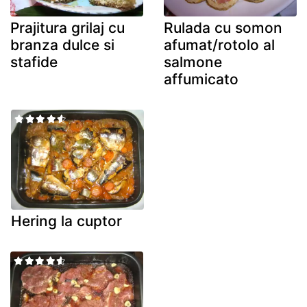
Prajitura grilaj cu
Rulada cu somon
branza dulce si
afumat/rotolo al
stafide
salmone
affumicato
Hering la cuptor