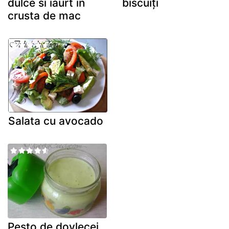
dulce si iaurt in
biscuiți
crusta de mac
Salata cu avocado
Pesto de dovlecei