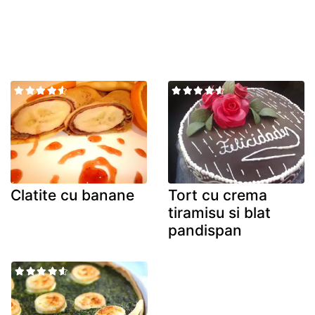
Clatite cu banane
Tort cu crema
tiramisu si blat
pandispan